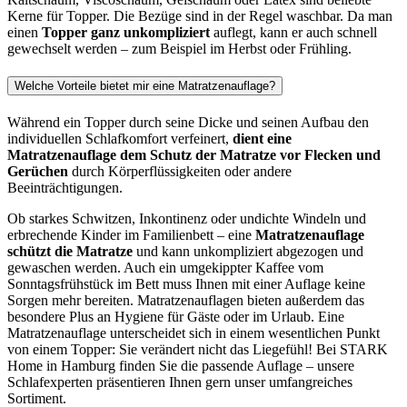
Kerne für Topper. Die Bezüge sind in der Regel waschbar. Da man
einen
Topper ganz unkompliziert
auflegt, kann er auch schnell
gewechselt werden – zum Beispiel im Herbst oder Frühling.
Welche Vorteile bietet mir eine Matratzenauflage?
Während ein Topper durch seine Dicke und seinen Aufbau den
individuellen Schlafkomfort verfeinert,
dient eine
Matratzenauflage dem
Schutz der Matratze vor Flecken und
Gerüchen
durch Körperflüssigkeiten oder andere
Beeinträchtigungen.
Ob starkes Schwitzen, Inkontinenz oder undichte Windeln und
erbrechende Kinder im Familienbett – eine
Matratzenauflage
schützt die Matratze
und kann unkompliziert abgezogen und
gewaschen werden. Auch ein umgekippter Kaffee vom
Sonntagsfrühstück im Bett muss Ihnen mit einer Auflage keine
Sorgen mehr bereiten. Matratzenauflagen bieten außerdem das
besondere Plus an Hygiene für Gäste oder im Urlaub. Eine
Matratzenauflage unterscheidet sich in einem wesentlichen Punkt
von einem Topper: Sie verändert nicht das Liegefühl! Bei STARK
Home in Hamburg finden Sie die passende Auflage – unsere
Schlafexperten präsentieren Ihnen gern unser umfangreiches
Sortiment.