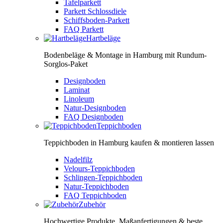
Tafelparkett
Parkett Schlossdiele
Schiffsboden-Parkett
FAQ Parkett
Hartbeläge
Bodenbeläge & Montage in Hamburg mit Rundum-
Sorglos-Paket
Designboden
Laminat
Linoleum
Natur-Designboden
FAQ Designboden
Teppichboden
Teppichboden in Hamburg kaufen & montieren lassen
Nadelfilz
Velours-Teppichboden
Schlingen-Teppichboden
Natur-Teppichboden
FAQ Teppichboden
Zubehör
Hochwertige Produkte, Maßanfertigungen & beste