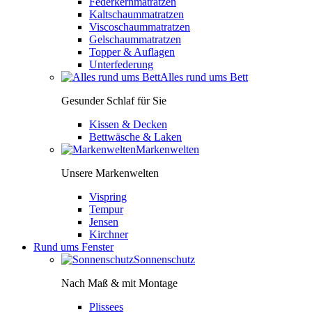
Federkernmatratzen
Kaltschaummatratzen
Viscoschaummatratzen
Gelschaummatratzen
Topper & Auflagen
Unterfederung
Alles rund ums Bett
Gesunder Schlaf für Sie
Kissen & Decken
Bettwäsche & Laken
Markenwelten
Unsere Markenwelten
Vispring
Tempur
Jensen
Kirchner
Rund ums Fenster
Sonnenschutz
Nach Maß & mit Montage
Plissees