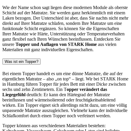
Wie der Name schon sagt liegen diese modernen Module als oberste
Schicht auf der Matratze. Sie werden ganz herkömmlich mit einem
Laken bezogen. Der Unterschied ist aber, dass Sie nachts nicht mehr
direkt auf Ihrer Matratze schlafen, sondern Ihre Matratze um eine
funktionale Schicht ergänzen. So können Sie die Eigenschaften
Ihrer Matratze wie Härte, Unterstützung oder Temperaturverhalten
ganz flexibel nach Ihren Wünschen beeinflussen. Entdecken Sie
unsere
Topper und Auflagen von STARK Home
aus vielen
Materialien mit ganz individuellen Eigenschaften.
Was ist ein Topper?
Bei einem Topper handelt es um eine dünne Matratze, die auf der
eigentlichen Matratze – also „on top“ – liegt. Wir bei STARK Home
in Hamburg führen Topper für jedes Bett mit einer Dicke zwischen
sechs und zehn Zentimetern. Ein T
opper verändert das
Liegegefühl
deutlich: Er kann den Härtegrad der Matratze
beeinflussen und wärmeisolierend oder feuchtigkeitsableitend
wirken. Ein Topper eignet sich allerdings nicht dazu, um eine völlig
unpassende Matratze auszugleichen. Vielmehr kann der individuelle
Schlafkomfort durch einen Topper noch verfeinert werden.
Topper können aus verschiedenen Materialien bestehen:
Kaltschaum, Viscoschaum, Gelschaum oder Latex sind beliebte