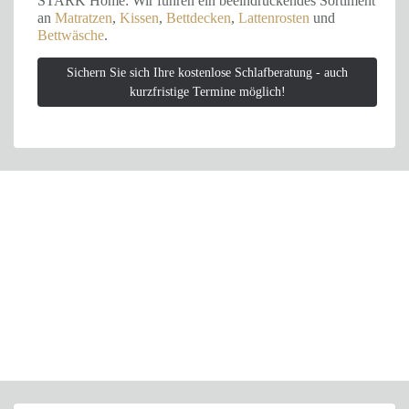
STARK Home: Wir führen ein beeindruckendes Sortiment
an
Matratzen
,
Kissen
,
Bettdecken
,
Lattenrosten
und
Bettwäsche
.
Sichern Sie sich Ihre kostenlose Schlafberatung - auch
kurzfristige Termine möglich!