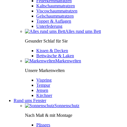
Federkernmatratzen
Kaltschaummatratzen
Viscoschaummatratzen
Gelschaummatratzen
Topper & Auflagen
Unterfederung
Alles rund ums Bett
Gesunder Schlaf für Sie
Kissen & Decken
Bettwäsche & Laken
Markenwelten
Unsere Markenwelten
Vispring
Tempur
Jensen
Kirchner
Rund ums Fenster
Sonnenschutz
Nach Maß & mit Montage
Plissees