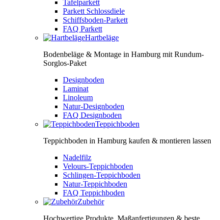
Tafelparkett
Parkett Schlossdiele
Schiffsboden-Parkett
FAQ Parkett
Hartbeläge
Bodenbeläge & Montage in Hamburg mit Rundum-
Sorglos-Paket
Designboden
Laminat
Linoleum
Natur-Designboden
FAQ Designboden
Teppichboden
Teppichboden in Hamburg kaufen & montieren lassen
Nadelfilz
Velours-Teppichboden
Schlingen-Teppichboden
Natur-Teppichboden
FAQ Teppichboden
Zubehör
Hochwertige Produkte, Maßanfertigungen & beste