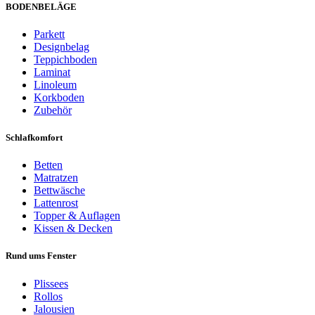
BODENBELÄGE
Parkett
Designbelag
Teppichboden
Laminat
Linoleum
Korkboden
Zubehör
Schlafkomfort
Betten
Matratzen
Bettwäsche
Lattenrost
Topper & Auflagen
Kissen & Decken
Rund ums Fenster
Plissees
Rollos
Jalousien