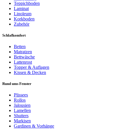
Teppichboden
Laminat
Linoleum
Korkboden
Zubehör
Schlafkomfort
Betten
Matratzen
Bettwäsche
Lattenrost
Topper & Auflagen
Kissen & Decken
Rund ums Fenster
Plissees
Rollos
Jalousien
Lamellen
Shutters
Markisen
Gardinen & Vorhänge