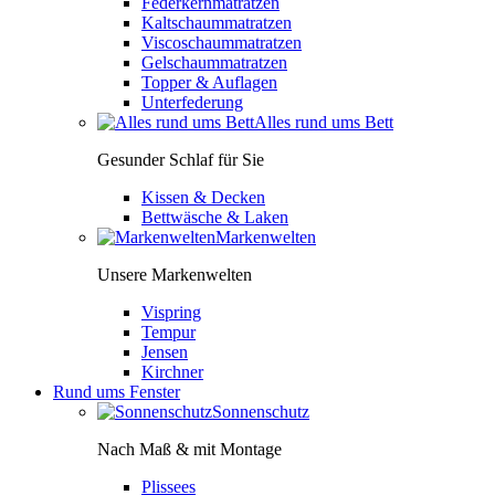
Federkernmatratzen
Kaltschaummatratzen
Viscoschaummatratzen
Gelschaummatratzen
Topper & Auflagen
Unterfederung
Alles rund ums Bett
Gesunder Schlaf für Sie
Kissen & Decken
Bettwäsche & Laken
Markenwelten
Unsere Markenwelten
Vispring
Tempur
Jensen
Kirchner
Rund ums Fenster
Sonnenschutz
Nach Maß & mit Montage
Plissees