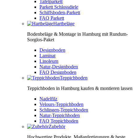
Tafelparkett
Parkett Schlossdiele
Schiffsboden-Parkett
FAQ Parkett
Hartbeläge
Bodenbeläge & Montage in Hamburg mit Rundum-
Sorglos-Paket
Designboden
Laminat
Linoleum
Natur-Designboden
FAQ Designboden
Teppichboden
Teppichboden in Hamburg kaufen & montieren lassen
Nadelfilz
Velours-Teppichboden
Schlingen-Teppichboden
Natur-Teppichboden
FAQ Teppichboden
Zubehör
Hochwertige Produkte, Maßanfertigungen & beste