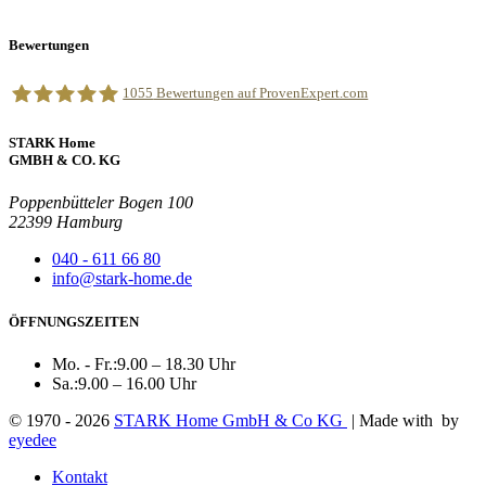
Bewertungen
1055
Bewertungen auf ProvenExpert.com
STARK Home
STARK Home GmbH & Co. Kg
GMBH & CO. KG
Poppenbütteler Bogen 100
22399 Hamburg
040 - 611 66 80
info@stark-home.de
ÖFFNUNGSZEITEN
Mo. - Fr.:
9.00 – 18.30 Uhr
Sa.:
9.00 – 16.00 Uhr
© 1970 - 2026
STARK Home GmbH & Co KG
| Made with
by
eyedee
Kontakt