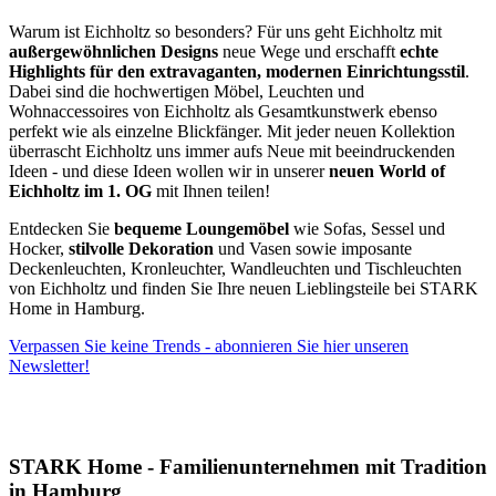
Warum ist Eichholtz so besonders? Für uns geht Eichholtz mit
außergewöhnlichen Designs
neue Wege und erschafft
echte
Highlights für den extravaganten, modernen Einrichtungsstil
.
Dabei sind die hochwertigen Möbel, Leuchten und
Wohnaccessoires von Eichholtz als Gesamtkunstwerk ebenso
perfekt wie als einzelne Blickfänger. Mit jeder neuen Kollektion
überrascht Eichholtz uns immer aufs Neue mit beeindruckenden
Ideen - und diese Ideen wollen wir in unserer
neuen World of
Eichholtz im 1. OG
mit Ihnen teilen!
Entdecken Sie
bequeme Loungemöbel
wie Sofas, Sessel und
Hocker,
stilvolle Dekoration
und Vasen sowie imposante
Deckenleuchten, Kronleuchter, Wandleuchten und Tischleuchten
von Eichholtz und finden Sie Ihre neuen Lieblingsteile bei STARK
Home in Hamburg.
Verpassen Sie keine Trends - abonnieren Sie hier unseren
Newsletter!
STARK Home - Familienunternehmen mit Tradition
in Hamburg